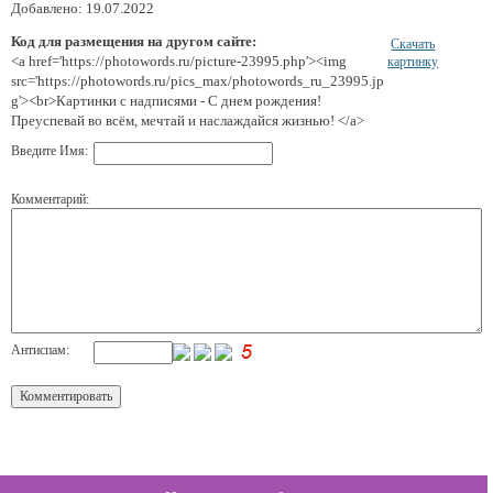
Добавлено: 19.07.2022
Код для размещения на другом сайте:
Скачать
<a href='https://photowords.ru/picture-23995.php'><img
картинку
src='https://photowords.ru/pics_max/photowords_ru_23995.jp
g'><br>Картинки с надписями - С днем рождения!
Преуспевай во всём, мечтай и наслаждайся жизнью! </a>
Введите Имя:
Комментарий:
Антиспам: