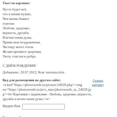
Текст на картинке:
Пусть будет всё,
что в жизни нужно,
Чем жизнь бывает
хороша:
Любовь, здоровье,
верность, дружба
И вечно юная душа.
Прими мои поздравленья,
Частицу моего тепла.
Желаю крепкого здоровья,
Уюта, счастья и добра.
С ДНЁМ РОЖДЕНИЯ!
Добавлено: 20.07.2022, Кем: miestascxitie .
Код для размещения на другом сайте:
Скачать
<a href='https://photowords.ru/picture-24028.php'><img
картинку
src='https://photowords.ru/pics_max/photowords_ru_24028.jp
g'><br>Картинки с надписями - Любовь, здоровье, верность,
дружба и вечно юная душа.</a>
Введите Имя: