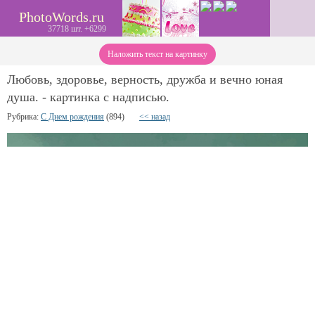
PhotoWords.ru
37718 шт. +6299
Наложить текст на картинку
Любовь, здоровье, верность, дружба и вечно юная
душа. - картинка с надписью.
Рубрика:
С Днем рождения
(894)
<< назад