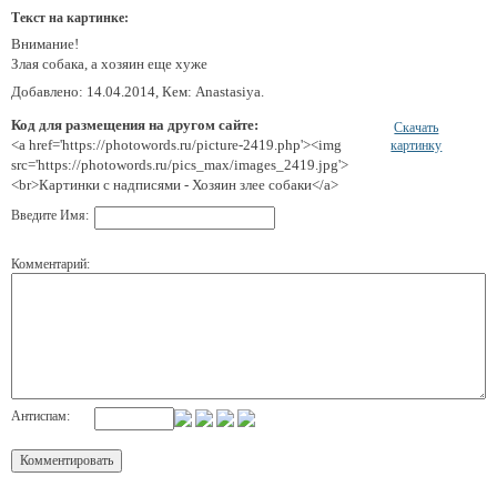
Текст на картинке:
Внимание!
Злая собака, а хозяин еще хуже
Добавлено: 14.04.2014, Кем: Anastasiya.
Код для размещения на другом сайте:
Скачать
<a href='https://photowords.ru/picture-2419.php'><img
картинку
src='https://photowords.ru/pics_max/images_2419.jpg'>
<br>Картинки с надписями - Хозяин злее собаки</a>
Введите Имя:
Комментарий:
Антиспам: