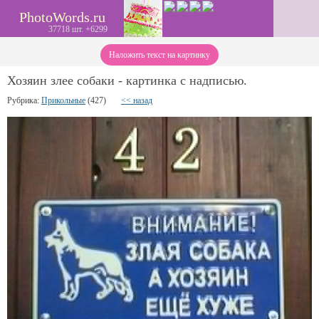
PhotoWords.ru
37718 шт. +6299
Наложить текст на картинку
Хозяин злее собаки - картинка с надписью.
Рубрика:
Прикольные
(427)
<< назад