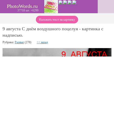
PhotoWords.ru
37718 шт. +6299
Наложить текст на картинку
9 августа С днём воздушного поцелуя - картинка с
надписью.
Рубрика:
Разные
(278)
<< назад