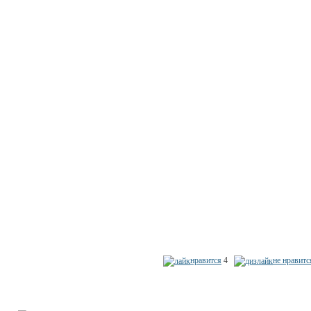
нравится
4
не нравитс