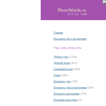
PhotoWords.ru
37717 шт. +6300
Главная
Наложить текст на картинку
Утро, день, вечер, ночь:
Доброе утро
(1324)
Добрый вечер
(627)
Спокойной ночи
(650)
Удачи
(392)
Хорошего дня
(726)
Хорошего дня и настроения
(283)
Хорошего настроения
(376)
Хороших выходных
(3)