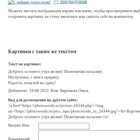
<< предыдущая
Можете листать изображения вправо или влево, чтобы просматривать вы
сохранить картинку на стену вконтакте или скачать себе на компьютер.
Картинки с таким же текстом
:
Текст на картинке:
Доброго осеннего утра желаю! Позитивчик посылаю,
Настроенье, с ним в придачу,
Радость, поцелуй на сдачу!
Добавлено: 19.08.2022, Кем: Бирюкова Ольга.
Код для размещения на другом сайте:
<a href='https://photowords.ru/picture-24344.php'><img
src='https://photowords.ru/pics_max/photowords_ru_24344.jpg'><br>Картин
Доброго осеннего утра желаю! Позитивчик посылаю</a>
Введите Имя:
Комментарий: