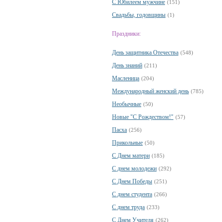
С Юбилеем мужчине
(151)
Свадьбы, годовщины
(1)
Праздники:
День защитника Отечества
(548)
День знаний
(211)
Масленица
(204)
Международный женский день
(785)
Необычные
(50)
Новые "С Рождеством!"
(57)
Пасха
(256)
Прикольные
(50)
С Днем матери
(185)
С днем молодежи
(292)
С Днем Победы
(251)
С днем студента
(266)
С днем труда
(233)
С Днем Учителя
(262)