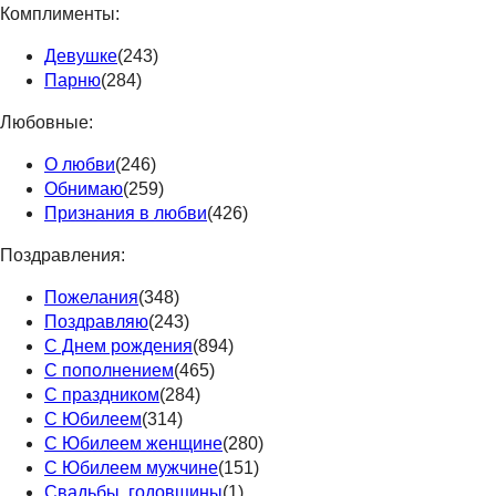
Комплименты:
Девушке
(243)
Парню
(284)
Любовные:
О любви
(246)
Обнимаю
(259)
Признания в любви
(426)
Поздравления:
Пожелания
(348)
Поздравляю
(243)
С Днем рождения
(894)
С пополнением
(465)
С праздником
(284)
С Юбилеем
(314)
С Юбилеем женщине
(280)
С Юбилеем мужчине
(151)
Свадьбы, годовщины
(1)