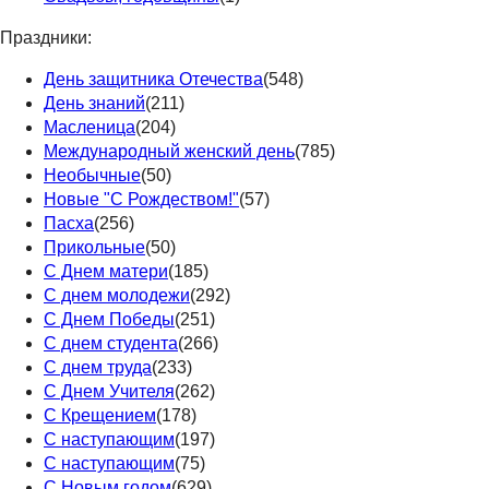
Праздники:
День защитника Отечества
(548)
День знаний
(211)
Масленица
(204)
Международный женский день
(785)
Необычные
(50)
Новые "С Рождеством!"
(57)
Пасха
(256)
Прикольные
(50)
С Днем матери
(185)
С днем молодежи
(292)
С Днем Победы
(251)
С днем студента
(266)
С днем труда
(233)
С Днем Учителя
(262)
С Крещением
(178)
С наступающим
(197)
С наступающим
(75)
С Новым годом
(629)