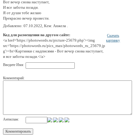
Вот вечер снова наступает,
И все заботы позади.
Я от души тебе желаю
Прекрасно вечер провести.
Добавлено: 07.10.2022, Кем: Анжела .
Код для размещения на другом сайте:
Скачать
<a href='https://photowords.ru/picture-25679.php'><img
картинку
src='https://photowords.ru/pics_max/photowords_ru_25679.jp
g'><br>Картинки с надписями - Вот вечер снова наступает,
и все заботы позади.</a>
Введите Имя:
Комментарий:
Антиспам: