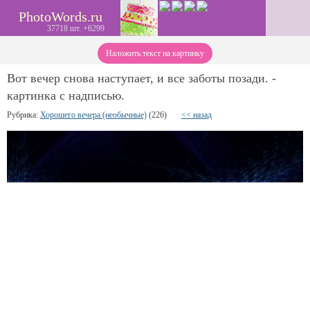
PhotoWords.ru
37718 шт. +6299
Наложить текст на картинку
Вот вечер снова наступает, и все заботы позади. -
картинка с надписью.
Рубрика:
Хорошего вечера (необычные)
(226)
<< назад