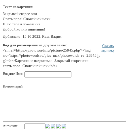
Текст на картинке:
Закрывай скорее очи —
Спать пора! Спокойной ночи!
Шлю тебе я пожелания
Доброй ночи и внимания!
Добавлено: 15.10.2022, Кем: Вадим.
Код для размещения на другом сайте:
Скачать
<a href='https://photowords.ru/picture-25945.php'><img
картинку
src='https://photowords.ru/pics_max/photowords_ru_25945.jp
g'><br>Картинки с надписями - Закрывай скорее очи —
спать пора! Спокойной ночи!</a>
Введите Имя:
Комментарий:
Антиспам: