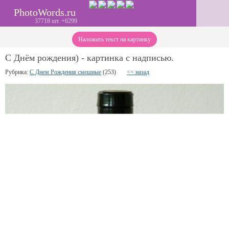
PhotoWords.ru
37718 шт. +6299
Наложить текст на картинку
С Днём рождения) - картинка с надписью.
Рубрика:
С Днем Рождения смешные
(253)
<< назад