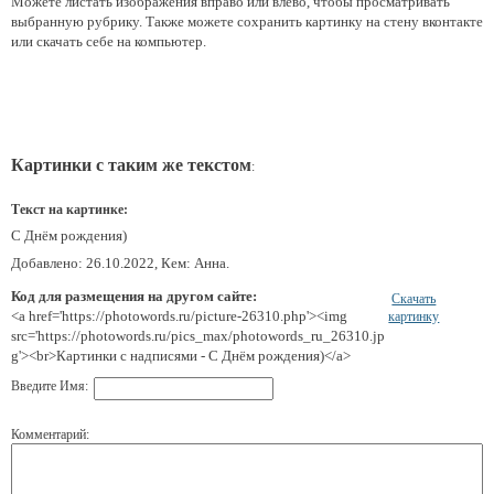
Можете листать изображения вправо или влево, чтобы просматривать
выбранную рубрику. Также можете сохранить картинку на стену вконтакте
или скачать себе на компьютер.
Картинки с таким же текстом
:
Текст на картинке:
С Днём рождения)
Добавлено: 26.10.2022, Кем: Анна.
Код для размещения на другом сайте:
Скачать
<a href='https://photowords.ru/picture-26310.php'><img
картинку
src='https://photowords.ru/pics_max/photowords_ru_26310.jp
g'><br>Картинки с надписями - С Днём рождения)</a>
Введите Имя:
Комментарий: