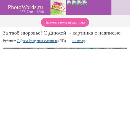
PhotoWords.ru
37717 шт. +6300
Наложить текст на картинку
За твоё здоровье! С Днюхой! - картинка с надписью.
Рубрика:
С Днем Рождения смешные
(253)
<< назад