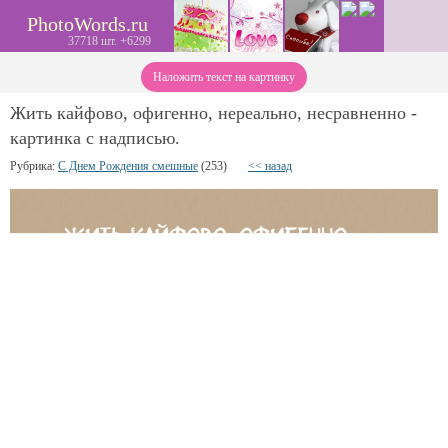
PhotoWords.ru
37718 шт. +6299
Наложить текст на картинку
Жить кайфово, офигенно, нереально, несравненно -
картинка с надписью.
Рубрика:
С Днем Рождения смешные
(253)
<< назад