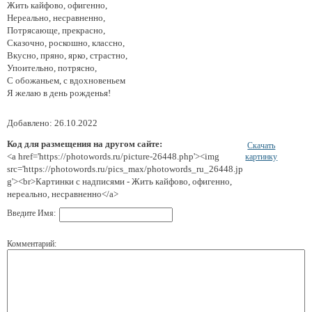
Жить кайфово, офигенно,
Нереально, несравненно,
Потрясающе, прекрасно,
Сказочно, роскошно, классно,
Вкусно, пряно, ярко, страстно,
Упоительно, потрясно,
С обожаньем, с вдохновеньем
Я желаю в день рожденья!
Добавлено: 26.10.2022
Код для размещения на другом сайте:
Скачать
<a href='https://photowords.ru/picture-26448.php'><img
картинку
src='https://photowords.ru/pics_max/photowords_ru_26448.jp
g'><br>Картинки с надписями - Жить кайфово, офигенно,
нереально, несравненно</a>
Введите Имя:
Комментарий: