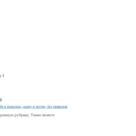
я
4
я
бранную рубрику. Также можете