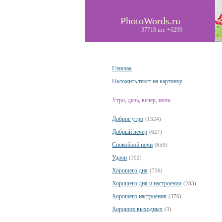
PhotoWords.ru
37718 шт. +6299
Главная
Наложить текст на картинку
Утро, день, вечер, ночь:
Доброе утро
(1324)
Добрый вечер
(627)
Спокойной ночи
(650)
Удачи
(392)
Хорошего дня
(726)
Хорошего дня и настроения
(283)
Хорошего настроения
(376)
Хороших выходных
(3)