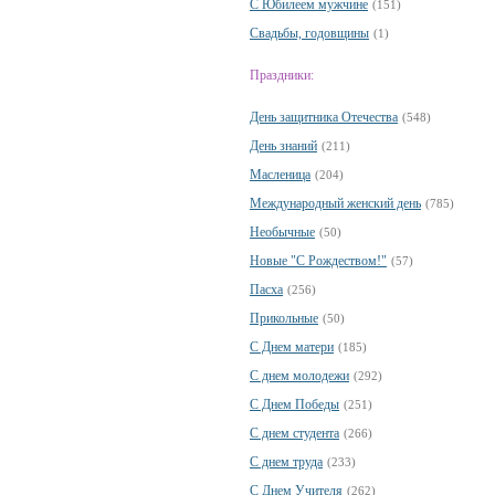
С Юбилеем мужчине
(151)
Свадьбы, годовщины
(1)
Праздники:
День защитника Отечества
(548)
День знаний
(211)
Масленица
(204)
Международный женский день
(785)
Необычные
(50)
Новые "С Рождеством!"
(57)
Пасха
(256)
Прикольные
(50)
С Днем матери
(185)
С днем молодежи
(292)
С Днем Победы
(251)
С днем студента
(266)
С днем труда
(233)
С Днем Учителя
(262)