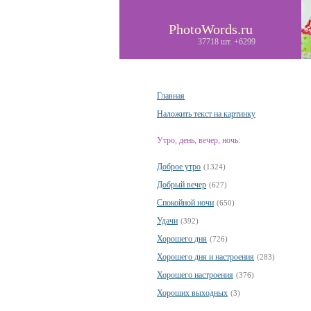
PhotoWords.ru
37718 шт. +6299
Главная
Наложить текст на картинку
Утро, день, вечер, ночь:
Доброе утро
(1324)
Добрый вечер
(627)
Спокойной ночи
(650)
Удачи
(392)
Хорошего дня
(726)
Хорошего дня и настроения
(283)
Хорошего настроения
(376)
Хороших выходных
(3)