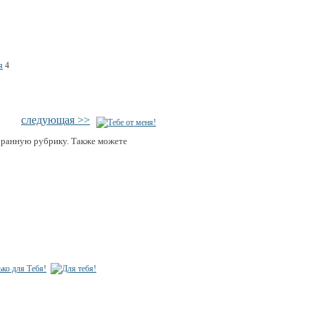
я
4
следующая >>
бранную рубрику. Также можете