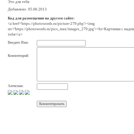
Это для тебя
Добавлено: 05.06.2013
Код для размещения на другом сайте:
<a href='https://photowords.ru/picture-279.php'><img
src='https://photowords.ru/pics_max/images_279.jpg'><br>Картинки с надпи
тебя</a>
Введите Имя:
Комментарий:
Антиспам: