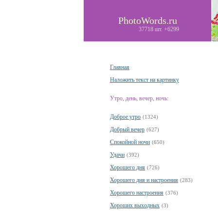
PhotoWords.ru
37718 шт. +6299
Главная
Наложить текст на картинку
Утро, день, вечер, ночь:
Доброе утро
(1324)
Добрый вечер
(627)
Спокойной ночи
(650)
Удачи
(392)
Хорошего дня
(726)
Хорошего дня и настроения
(283)
Хорошего настроения
(376)
Хороших выходных
(3)