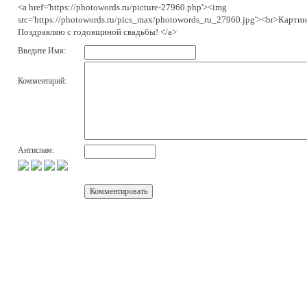
<a href='https://photowords.ru/picture-27960.php'><img
src='https://photowords.ru/pics_max/photowords_ru_27960.jpg'><br>Картин
Поздравляю с годовщиной свадьбы! </a>
Введите Имя:
Комментарий:
Антиспам: