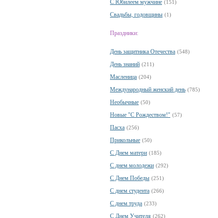
С Юбилеем мужчине
(151)
Свадьбы, годовщины
(1)
Праздники:
День защитника Отечества
(548)
День знаний
(211)
Масленица
(204)
Международный женский день
(785)
Необычные
(50)
Новые "С Рождеством!"
(57)
Пасха
(256)
Прикольные
(50)
С Днем матери
(185)
С днем молодежи
(292)
С Днем Победы
(251)
С днем студента
(266)
С днем труда
(233)
С Днем Учителя
(262)