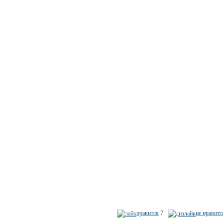
нравится
7
не нравитс