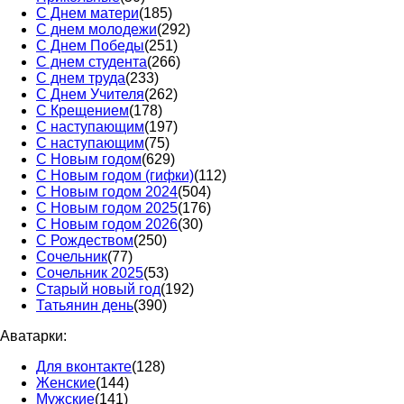
С Днем матери
(185)
С днем молодежи
(292)
С Днем Победы
(251)
С днем студента
(266)
С днем труда
(233)
С Днем Учителя
(262)
С Крещением
(178)
С наступающим
(197)
С наступающим
(75)
С Новым годом
(629)
С Новым годом (гифки)
(112)
С Новым годом 2024
(504)
С Новым годом 2025
(176)
С Новым годом 2026
(30)
С Рождеством
(250)
Сочельник
(77)
Сочельник 2025
(53)
Старый новый год
(192)
Татьянин день
(390)
Аватарки:
Для вконтакте
(128)
Женские
(144)
Мужские
(141)