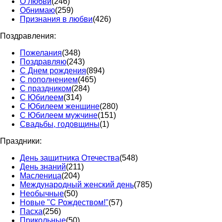
О любви
(246)
Обнимаю
(259)
Признания в любви
(426)
Поздравления:
Пожелания
(348)
Поздравляю
(243)
С Днем рождения
(894)
С пополнением
(465)
С праздником
(284)
С Юбилеем
(314)
С Юбилеем женщине
(280)
С Юбилеем мужчине
(151)
Свадьбы, годовщины
(1)
Праздники:
День защитника Отечества
(548)
День знаний
(211)
Масленица
(204)
Международный женский день
(785)
Необычные
(50)
Новые "С Рождеством!"
(57)
Пасха
(256)
Прикольные
(50)