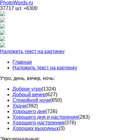
PhotoWords.ru
37717 шт. +6300
Наложить текст на картинку
Главная
Наложить текст на картинку
Утро, день, вечер, ночь:
Доброе утро
(1324)
Добрый вечер
(627)
Спокойной ночи
(650)
Удачи
(392)
Хорошего дня
(726)
Хорошего дня и настроения
(283)
Хорошего настроения
(376)
Хороших выходных
(3)
Эмоциональные: