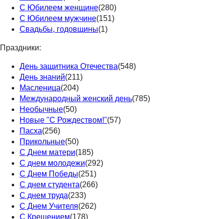
С Юбилеем женщине
(280)
С Юбилеем мужчине
(151)
Свадьбы, годовщины
(1)
Праздники:
День защитника Отечества
(548)
День знаний
(211)
Масленица
(204)
Международный женский день
(785)
Необычные
(50)
Новые "С Рождеством!"
(57)
Пасха
(256)
Прикольные
(50)
С Днем матери
(185)
С днем молодежи
(292)
С Днем Победы
(251)
С днем студента
(266)
С днем труда
(233)
С Днем Учителя
(262)
С Крещением
(178)