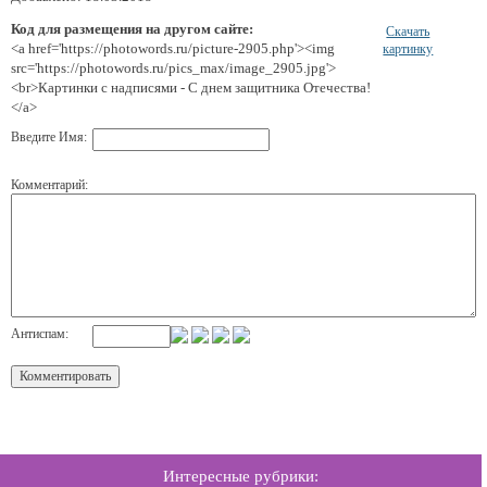
Код для размещения на другом сайте:
Скачать
<a href='https://photowords.ru/picture-2905.php'><img
картинку
src='https://photowords.ru/pics_max/image_2905.jpg'>
<br>Картинки с надписями - С днем защитника Отечества!
</a>
Введите Имя:
Комментарий:
Антиспам:
Интересные рубрики: