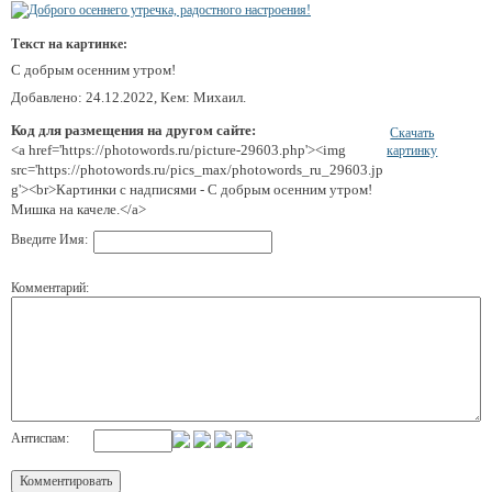
Текст на картинке:
С добрым осенним утром!
Добавлено: 24.12.2022, Кем: Михаил.
Код для размещения на другом сайте:
Скачать
<a href='https://photowords.ru/picture-29603.php'><img
картинку
src='https://photowords.ru/pics_max/photowords_ru_29603.jp
g'><br>Картинки с надписями - С добрым осенним утром!
Мишка на качеле.</a>
Введите Имя:
Комментарий:
Антиспам: