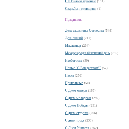
С Юбилеем мужчине
(151)
Свадьбы, годовщины
(1)
Праздники:
День защитника Отечества
(548)
День знаний
(211)
Масленица
(204)
Международный женский день
(785)
Необычные
(50)
Новые "С Рождеством!"
(57)
Пасха
(256)
Прикольные
(50)
С Днем матери
(185)
С днем молодежи
(292)
С Днем Победы
(251)
С днем студента
(266)
С днем труда
(233)
С Днем Учителя
(262)