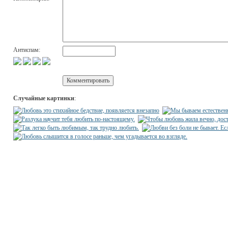
Антиспам:
Случайные картинки
: