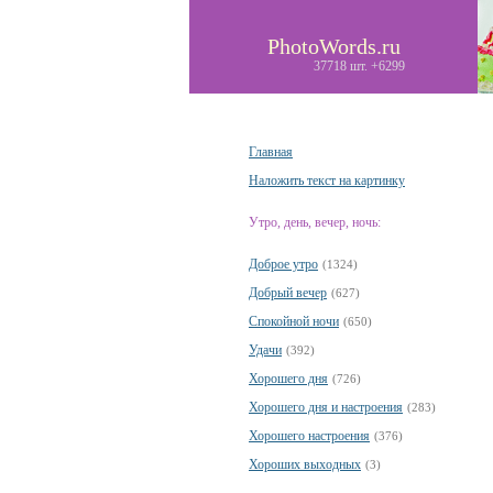
PhotoWords.ru
37718 шт. +6299
Главная
Наложить текст на картинку
Утро, день, вечер, ночь:
Доброе утро
(1324)
Добрый вечер
(627)
Спокойной ночи
(650)
Удачи
(392)
Хорошего дня
(726)
Хорошего дня и настроения
(283)
Хорошего настроения
(376)
Хороших выходных
(3)