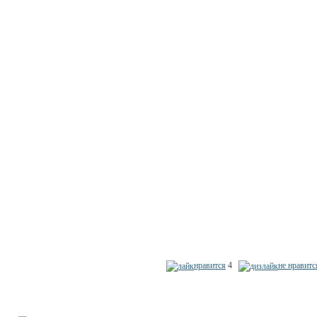
нравится
4
не нравитс