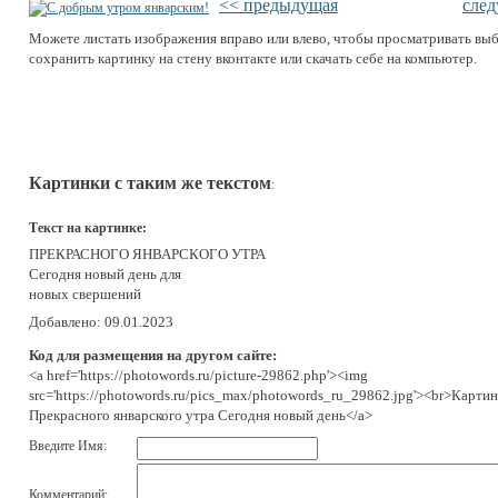
<< предыдущая
сле
Можете листать изображения вправо или влево, чтобы просматривать вы
сохранить картинку на стену вконтакте или скачать себе на компьютер.
Картинки с таким же текстом
:
Текст на картинке:
ПРЕКРАСНОГО ЯНВАРСКОГО УТРА
Сегодня новый день для
новых свершений
Добавлено: 09.01.2023
Код для размещения на другом сайте:
<a href='https://photowords.ru/picture-29862.php'><img
src='https://photowords.ru/pics_max/photowords_ru_29862.jpg'><br>Картин
Прекрасного январского утра Сегодня новый день</a>
Введите Имя:
Комментарий: