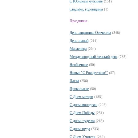
С Юбилеем мужчине
(151)
Свадьбы, годовщины
(1)
Праздники:
День защитника Отечества
(548)
День знаний
(211)
Масленица
(204)
Международный женский день
(785)
Необычные
(50)
Новые "С Рождеством!"
(57)
Пасха
(256)
Прикольные
(50)
С Днем матери
(185)
С днем молодежи
(292)
С Днем Победы
(251)
С днем студента
(266)
С днем труда
(233)
С Днем Учителя
(262)