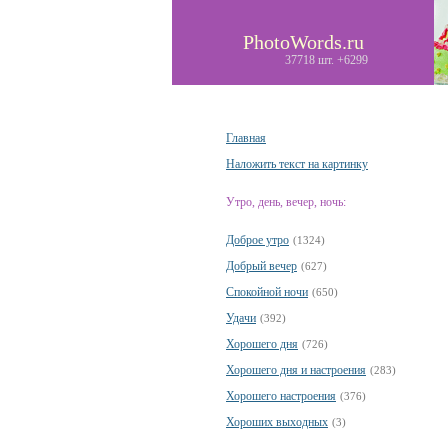
PhotoWords.ru
37718 шт. +6299
Главная
Наложить текст на картинку
Утро, день, вечер, ночь:
Доброе утро
(1324)
Добрый вечер
(627)
Спокойной ночи
(650)
Удачи
(392)
Хорошего дня
(726)
Хорошего дня и настроения
(283)
Хорошего настроения
(376)
Хороших выходных
(3)