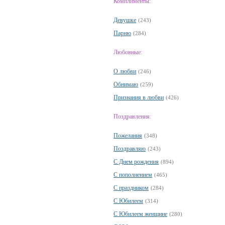
Комплименты:
Девушке
(243)
Парню
(284)
Любовные:
О любви
(246)
Обнимаю
(259)
Признания в любви
(426)
Поздравления:
Пожелания
(348)
Поздравляю
(243)
С Днем рождения
(894)
С пополнением
(465)
С праздником
(284)
С Юбилеем
(314)
С Юбилеем женщине
(280)