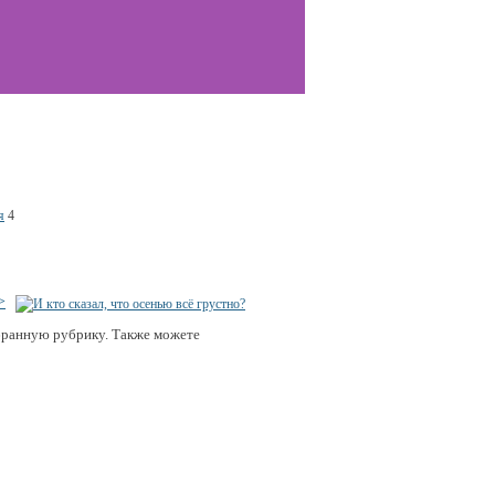
я
4
>
бранную рубрику. Также можете