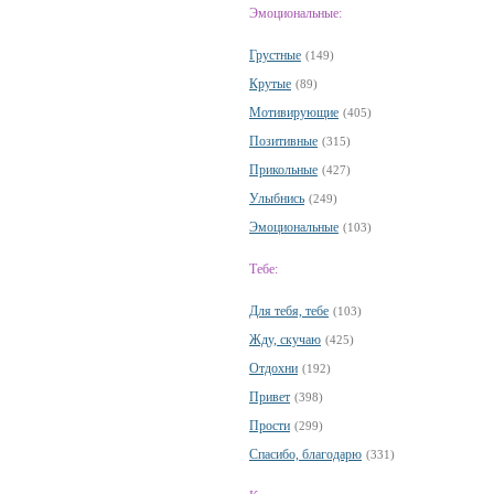
Эмоциональные:
Грустные
(149)
Крутые
(89)
Мотивирующие
(405)
Позитивные
(315)
Прикольные
(427)
Улыбнись
(249)
Эмоциональные
(103)
Тебе:
Для тебя, тебе
(103)
Жду, скучаю
(425)
Отдохни
(192)
Привет
(398)
Прости
(299)
Спасибо, благодарю
(331)