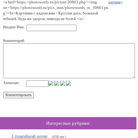
<a href='https://photowords.ru/picture-30863.php'><img
картинку
src='https://photowords.ru/pics_max/photowords_ru_30863.pn
g'><br>Картинки с надписями - Круглая дата, большой
юбилей. Будь же здоров, никогда не болей.</a>
Введите Имя:
Комментарий:
Антиспам:
Интересные рубрики:
Спокойной ночи
(650 шт.)