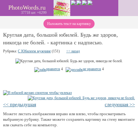
PhotoWords.ru
37718 шт. +6299
Наложить текст на картинку
Круглая дата, большой юбилей. Будь же здоров,
никогда не болей. - картинка с надписью.
Рубрика:
С Юбилеем мужчине
(151)
<< назад
нравится
4
не нравится
4
<< предыдущая
следующая >>
Можете листать изображения вправо или влево, чтобы просматривать
выбранную рубрику. Также можете сохранить картинку на стену вконтакте
или скачать себе на компьютер.