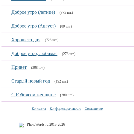
Доброе утро (летние)
(375 шт.)
Доброе утро (Август)
(89 шт.)
Хорошего дня
(726 шт.)
Доброе утро, любимая
(273 шт.)
Привет
(398 шт.)
Старый новый год
(192 шт.)
С Юбилеем женщине
(280 шт.)
Контакты
Конфиденциальность
Соглашение
PhotoWords.ru 2013-2026