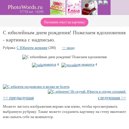
PhotoWords.ru
37718 шт. +6299
Наложить текст на картинку
С юбилейным днем рождения! Пожелаем вдохновения
- картинка с надписью.
Рубрика:
С Юбилеем женщине
(280)
<< назад
нравится
4
не нравится
4
<< предыдущая
следующая >>
Можете листать изображения вправо или влево, чтобы просматривать
выбранную рубрику. Также можете сохранить картинку на стену вконтакте
или скачать себе на компьютер.