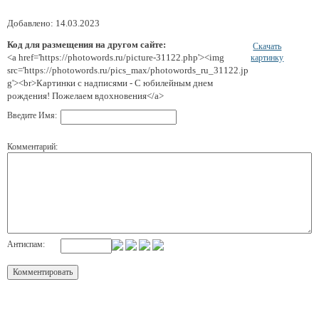
Добавлено: 14.03.2023
Код для размещения на другом сайте:
Скачать
<a href='https://photowords.ru/picture-31122.php'><img
картинку
src='https://photowords.ru/pics_max/photowords_ru_31122.jp
g'><br>Картинки с надписями - С юбилейным днем
рождения! Пожелаем вдохновения</a>
Введите Имя:
Комментарий:
Антиспам: