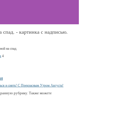
 спад. - картинка с надписью.
я
4
ая
бранную рубрику. Также можете