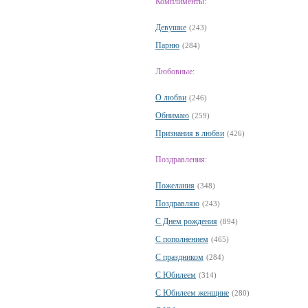
Комплименты:
Девушке
(243)
Парню
(284)
Любовные:
О любви
(246)
Обнимаю
(259)
Признания в любви
(426)
Поздравления:
Пожелания
(348)
Поздравляю
(243)
С Днем рождения
(894)
С пополнением
(465)
С праздником
(284)
С Юбилеем
(314)
С Юбилеем женщине
(280)