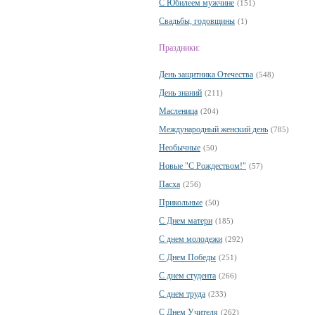
С Юбилеем мужчине
(151)
Свадьбы, годовщины
(1)
Праздники:
День защитника Отечества
(548)
День знаний
(211)
Масленица
(204)
Международный женский день
(785)
Необычные
(50)
Новые "С Рождеством!"
(57)
Пасха
(256)
Прикольные
(50)
С Днем матери
(185)
С днем молодежи
(292)
С Днем Победы
(251)
С днем студента
(266)
С днем труда
(233)
С Днем Учителя
(262)