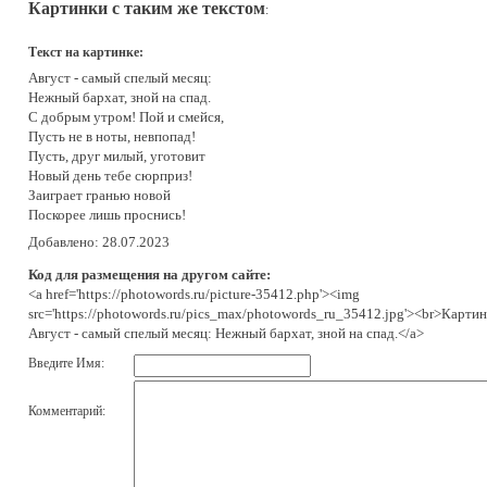
Картинки с таким же текстом
:
Текст на картинке:
Август - самый спелый месяц:
Нежный бархат, зной на спад.
С добрым утром! Пой и смейся,
Пусть не в ноты, невпопад!
Пусть, друг милый, уготовит
Новый день тебе сюрприз!
Заиграет гранью новой
Поскорее лишь проснись!
Добавлено: 28.07.2023
Код для размещения на другом сайте:
<a href='https://photowords.ru/picture-35412.php'><img
src='https://photowords.ru/pics_max/photowords_ru_35412.jpg'><br>Картин
Август - самый спелый месяц: Нежный бархат, зной на спад.</a>
Введите Имя:
Комментарий: