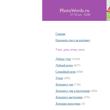
PhotoWords.ru
37718 шт. +6299
Главная
Наложить текст на картинку
Утро, день, вечер, ночь:
Доброе утро
(1324)
Добрый вечер
(627)
Спокойной ночи
(650)
Удачи
(392)
Хорошего дня
(726)
Хорошего дня и настроения
(283)
Хорошего настроения
(376)
Хороших выходных
(3)