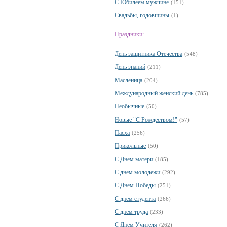
С Юбилеем мужчине
(151)
Свадьбы, годовщины
(1)
Праздники:
День защитника Отечества
(548)
День знаний
(211)
Масленица
(204)
Международный женский день
(785)
Необычные
(50)
Новые "С Рождеством!"
(57)
Пасха
(256)
Прикольные
(50)
С Днем матери
(185)
С днем молодежи
(292)
С Днем Победы
(251)
С днем студента
(266)
С днем труда
(233)
С Днем Учителя
(262)