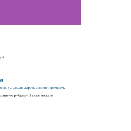
я
4
ая
бранную рубрику. Также можете