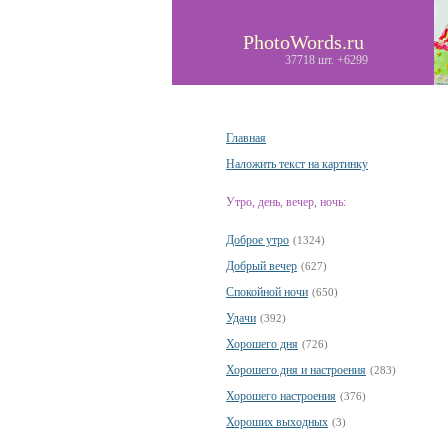
PhotoWords.ru
37718 шт. +6299
Главная
Наложить текст на картинку
Утро, день, вечер, ночь:
Доброе утро
(1324)
Добрый вечер
(627)
Спокойной ночи
(650)
Удачи
(392)
Хорошего дня
(726)
Хорошего дня и настроения
(283)
Хорошего настроения
(376)
Хороших выходных
(3)