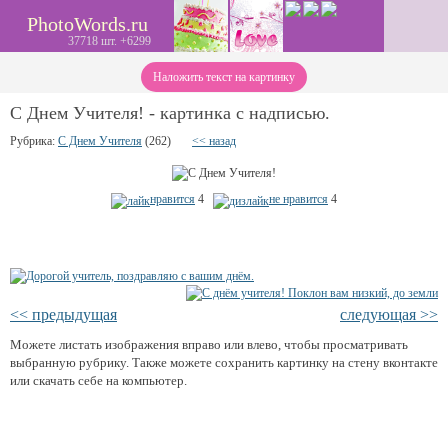
PhotoWords.ru
37718 шт. +6299
Наложить текст на картинку
С Днем Учителя! - картинка с надписью.
Рубрика:
С Днем Учителя
(262)
<< назад
нравится
4
не нравится
4
<< предыдущая
следующая >>
Можете листать изображения вправо или влево, чтобы просматривать
выбранную рубрику. Также можете сохранить картинку на стену вконтакте
или скачать себе на компьютер.