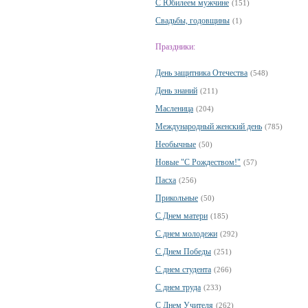
С Юбилеем мужчине
(151)
Свадьбы, годовщины
(1)
Праздники:
День защитника Отечества
(548)
День знаний
(211)
Масленица
(204)
Международный женский день
(785)
Необычные
(50)
Новые "С Рождеством!"
(57)
Пасха
(256)
Прикольные
(50)
С Днем матери
(185)
С днем молодежи
(292)
С Днем Победы
(251)
С днем студента
(266)
С днем труда
(233)
С Днем Учителя
(262)