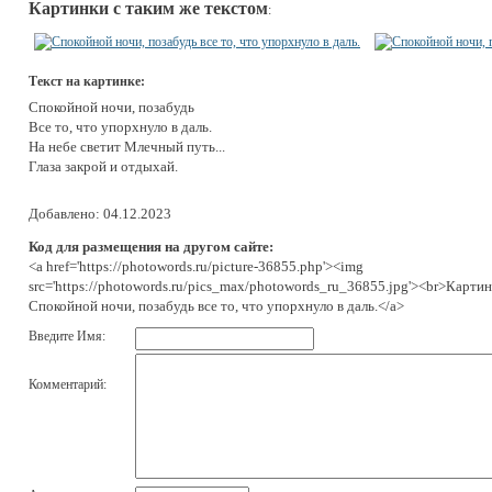
Картинки с таким же текстом
:
Текст на картинке:
Спокойной ночи, позабудь
Все то, что упорхнуло в даль.
На небе светит Млечный путь...
Глаза закрой и отдыхай.
Добавлено: 04.12.2023
Код для размещения на другом сайте:
<a href='https://photowords.ru/picture-36855.php'><img
src='https://photowords.ru/pics_max/photowords_ru_36855.jpg'><br>Картин
Спокойной ночи, позабудь все то, что упорхнуло в даль.</a>
Введите Имя:
Комментарий: