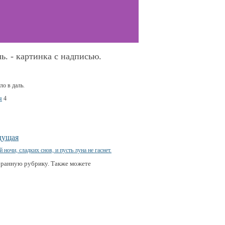
ь. - картинка с надписью.
я
4
дущая
бранную рубрику. Также можете