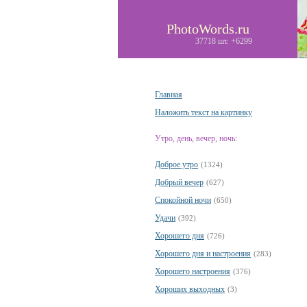
PhotoWords.ru
37718 шт. +6299
Главная
Наложить текст на картинку
Утро, день, вечер, ночь:
Доброе утро
(1324)
Добрый вечер
(627)
Спокойной ночи
(650)
Удачи
(392)
Хорошего дня
(726)
Хорошего дня и настроения
(283)
Хорошего настроения
(376)
Хороших выходных
(3)