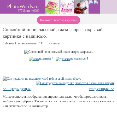
PhotoWords.ru
37718 шт. +6299
Наложить текст на картинку
Спокойной ночи, засыпай, глаза скорее закрывай. -
картинка с надписью.
Рубрика:
С пожеланиями
(511)
<< назад
нравится
4
не нравится
4
<< предыдущая
следующая >>
Можете листать изображения вправо или влево, чтобы просматривать
выбранную рубрику. Также можете сохранить картинку на стену вконтакте
или скачать себе на компьютер.