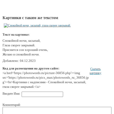
Картинки с таким же текстом
:
Текст на картинке:
Спокойной ночи, засыпай,
Глаза скорее закрывай.
Приснится сон хороший очень,
Желаю я спокойной ночи.
Добавлено: 04.12.2023
Код для размещения на другом сайте:
Скачать
<a href='https://photowords.ru/picture-36856.php'><img
картинку
src='https://photowords.ru/pics_max/photowords_ru_36856.jp
g'><br>Картинки с надписями - Спокойной ночи, засыпай,
глаза скорее закрывай.</a>
Введите Имя:
Комментарий: