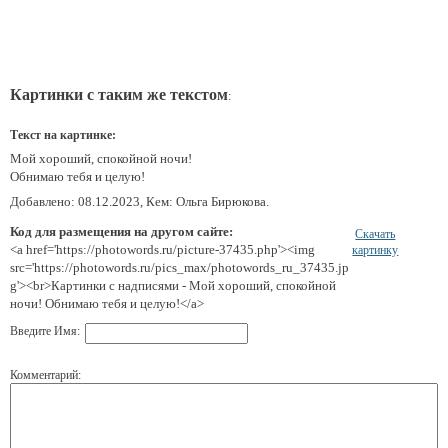
Картинки с таким же текстом
:
Текст на картинке:
Мой хороший, спокойной ночи!
Обнимаю тебя и целую!
Добавлено: 08.12.2023, Кем: Ольга Бирюкова.
Код для размещения на другом сайте:
Скачать
<a href='https://photowords.ru/picture-37435.php'><img
картинку
src='https://photowords.ru/pics_max/photowords_ru_37435.jp
g'><br>Картинки с надписями - Мой хороший, спокойной
ночи! Обнимаю тебя и целую!</a>
Введите Имя:
Комментарий: