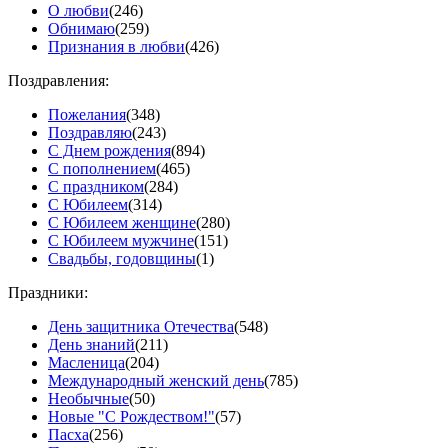
О любви
(246)
Обнимаю
(259)
Признания в любви
(426)
Поздравления:
Пожелания
(348)
Поздравляю
(243)
С Днем рождения
(894)
С пополнением
(465)
С праздником
(284)
С Юбилеем
(314)
С Юбилеем женщине
(280)
С Юбилеем мужчине
(151)
Свадьбы, годовщины
(1)
Праздники:
День защитника Отечества
(548)
День знаний
(211)
Масленица
(204)
Международный женский день
(785)
Необычные
(50)
Новые "С Рождеством!"
(57)
Пасха
(256)