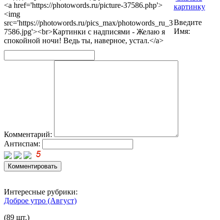
<a href='https://photowords.ru/picture-37586.php'>
картинку
<img
Введите
src='https://photowords.ru/pics_max/photowords_ru_3
Имя:
7586.jpg'><br>Картинки с надписями - Желаю я
спокойной ночи! Ведь ты, наверное, устал.</a>
Комментарий:
Антиспам:
Интересные рубрики:
Доброе утро (Август)
(89 шт.)