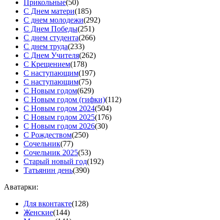
Прикольные
(50)
С Днем матери
(185)
С днем молодежи
(292)
С Днем Победы
(251)
С днем студента
(266)
С днем труда
(233)
С Днем Учителя
(262)
С Крещением
(178)
С наступающим
(197)
С наступающим
(75)
С Новым годом
(629)
С Новым годом (гифки)
(112)
С Новым годом 2024
(504)
С Новым годом 2025
(176)
С Новым годом 2026
(30)
С Рождеством
(250)
Сочельник
(77)
Сочельник 2025
(53)
Старый новый год
(192)
Татьянин день
(390)
Аватарки:
Для вконтакте
(128)
Женские
(144)