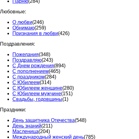
Парню
(284)
Любовные:
О любви
(246)
Обнимаю
(259)
Признания в любви
(426)
Поздравления:
Пожелания
(348)
Поздравляю
(243)
С Днем рождения
(894)
С пополнением
(465)
С праздником
(284)
С Юбилеем
(314)
С Юбилеем женщине
(280)
С Юбилеем мужчине
(151)
Свадьбы, годовщины
(1)
Праздники:
День защитника Отечества
(548)
День знаний
(211)
Масленица
(204)
Международный женский день
(785)