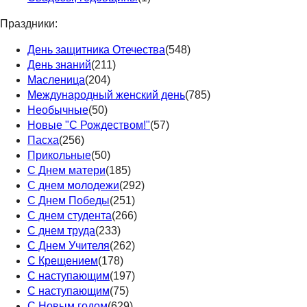
Праздники:
День защитника Отечества
(548)
День знаний
(211)
Масленица
(204)
Международный женский день
(785)
Необычные
(50)
Новые "С Рождеством!"
(57)
Пасха
(256)
Прикольные
(50)
С Днем матери
(185)
С днем молодежи
(292)
С Днем Победы
(251)
С днем студента
(266)
С днем труда
(233)
С Днем Учителя
(262)
С Крещением
(178)
С наступающим
(197)
С наступающим
(75)
С Новым годом
(629)