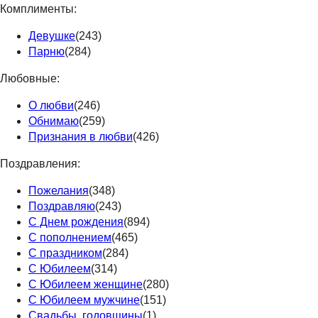
Комплименты:
Девушке
(243)
Парню
(284)
Любовные:
О любви
(246)
Обнимаю
(259)
Признания в любви
(426)
Поздравления:
Пожелания
(348)
Поздравляю
(243)
С Днем рождения
(894)
С пополнением
(465)
С праздником
(284)
С Юбилеем
(314)
С Юбилеем женщине
(280)
С Юбилеем мужчине
(151)
Свадьбы, годовщины
(1)