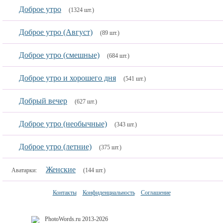
Доброе утро
(1324 шт.)
Доброе утро (Август)
(89 шт.)
Доброе утро (смешные)
(684 шт.)
Доброе утро и хорошего дня
(541 шт.)
Добрый вечер
(627 шт.)
Доброе утро (необычные)
(343 шт.)
Доброе утро (летние)
(375 шт.)
Женские
Аватарки:
(144 шт.)
Контакты
Конфиденциальность
Соглашение
PhotoWords.ru 2013-2026