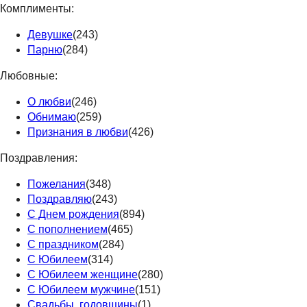
Комплименты:
Девушке
(243)
Парню
(284)
Любовные:
О любви
(246)
Обнимаю
(259)
Признания в любви
(426)
Поздравления:
Пожелания
(348)
Поздравляю
(243)
С Днем рождения
(894)
С пополнением
(465)
С праздником
(284)
С Юбилеем
(314)
С Юбилеем женщине
(280)
С Юбилеем мужчине
(151)
Свадьбы, годовщины
(1)