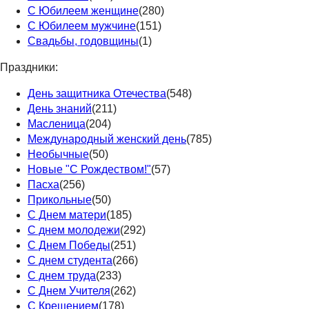
С Юбилеем женщине
(280)
С Юбилеем мужчине
(151)
Свадьбы, годовщины
(1)
Праздники:
День защитника Отечества
(548)
День знаний
(211)
Масленица
(204)
Международный женский день
(785)
Необычные
(50)
Новые "С Рождеством!"
(57)
Пасха
(256)
Прикольные
(50)
С Днем матери
(185)
С днем молодежи
(292)
С Днем Победы
(251)
С днем студента
(266)
С днем труда
(233)
С Днем Учителя
(262)
С Крещением
(178)