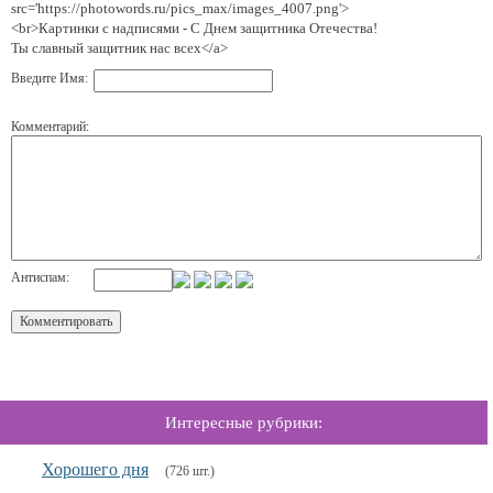
src='https://photowords.ru/pics_max/images_4007.png'>
<br>Картинки с надписями - С Днем защитника Отечества!
Ты славный защитник нас всех</a>
Введите Имя:
Комментарий:
Антиспам:
Интересные рубрики:
Хорошего дня
(726 шт.)