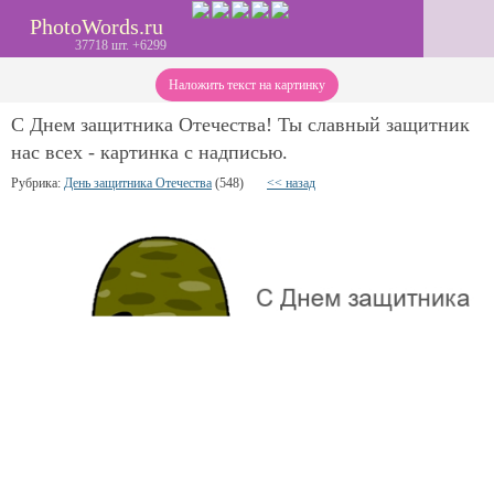
PhotoWords.ru
37718 шт. +6299
Наложить текст на картинку
С Днем защитника Отечества! Ты славный защитник
нас всех - картинка с надписью.
Рубрика:
День защитника Отечества
(548)
<< назад