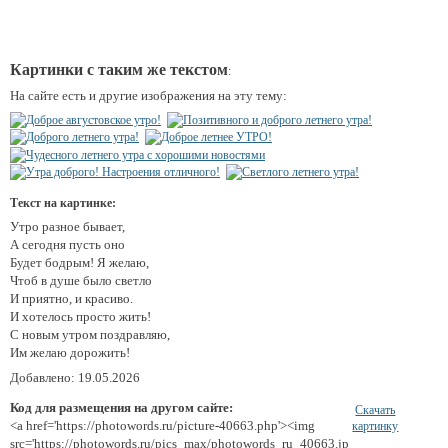
Картинки с таким же текстом
:
На сайте есть и другие изображения на эту тему:
Текст на картинке:
Утро разное бывает,
А сегодня пусть оно
Будет бодрым! Я желаю,
Чтоб в душе было светло
И приятно, и красиво.
И хотелось просто жить!
С новым утром поздравляю,
Им желаю дорожить!
Добавлено: 19.05.2026
Код для размещения на другом сайте:
Скачать
<a href='https://photowords.ru/picture-40663.php'><img
картинку
src='https://photowords.ru/pics_max/photowords_ru_40663.jp