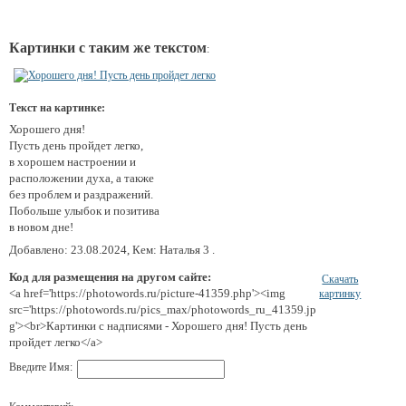
Картинки с таким же текстом
:
Текст на картинке:
Хорошего дня!
Пусть день пройдет легко,
в хорошем настроении и
расположении духа, а также
без проблем и раздражений.
Побольше улыбок и позитива
в новом дне!
Добавлено: 23.08.2024, Кем: Наталья 3 .
Код для размещения на другом сайте:
Скачать
<a href='https://photowords.ru/picture-41359.php'><img
картинку
src='https://photowords.ru/pics_max/photowords_ru_41359.jp
g'><br>Картинки с надписями - Хорошего дня! Пусть день
пройдет легко</a>
Введите Имя: