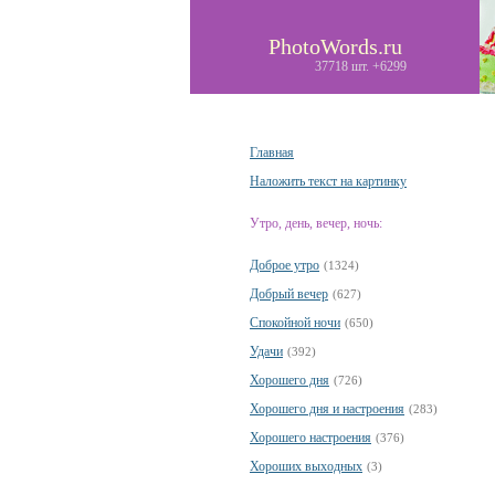
PhotoWords.ru
37718 шт. +6299
Главная
Наложить текст на картинку
Утро, день, вечер, ночь:
Доброе утро
(1324)
Добрый вечер
(627)
Спокойной ночи
(650)
Удачи
(392)
Хорошего дня
(726)
Хорошего дня и настроения
(283)
Хорошего настроения
(376)
Хороших выходных
(3)