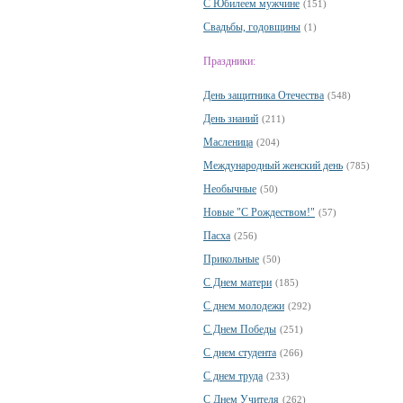
С Юбилеем мужчине
(151)
Свадьбы, годовщины
(1)
Праздники:
День защитника Отечества
(548)
День знаний
(211)
Масленица
(204)
Международный женский день
(785)
Необычные
(50)
Новые "С Рождеством!"
(57)
Пасха
(256)
Прикольные
(50)
С Днем матери
(185)
С днем молодежи
(292)
С Днем Победы
(251)
С днем студента
(266)
С днем труда
(233)
С Днем Учителя
(262)