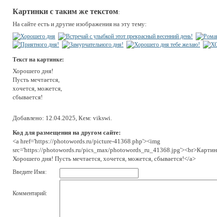
Картинки с таким же текстом
:
На сайте есть и другие изображения на эту тему:
Текст на картинке:
Хорошего дня!
Пусть мечтается,
хочется, можется,
сбывается!
Добавлено: 12.04.2025, Кем: vikswi.
Код для размещения на другом сайте:
<a href='https://photowords.ru/picture-41368.php'><img
src='https://photowords.ru/pics_max/photowords_ru_41368.jpg'><br>Картин
Хорошего дня! Пусть мечтается, хочется, можется, сбывается!</a>
Введите Имя:
Комментарий: