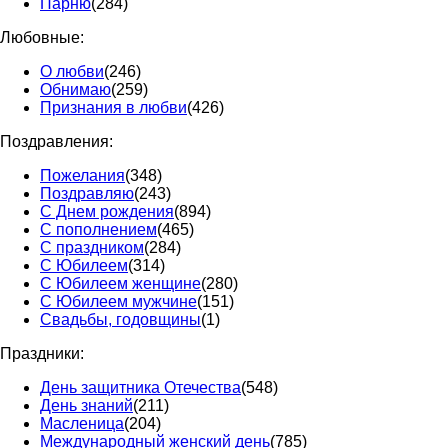
Парню
(284)
Любовные:
О любви
(246)
Обнимаю
(259)
Признания в любви
(426)
Поздравления:
Пожелания
(348)
Поздравляю
(243)
С Днем рождения
(894)
С пополнением
(465)
С праздником
(284)
С Юбилеем
(314)
С Юбилеем женщине
(280)
С Юбилеем мужчине
(151)
Свадьбы, годовщины
(1)
Праздники:
День защитника Отечества
(548)
День знаний
(211)
Масленица
(204)
Международный женский день
(785)