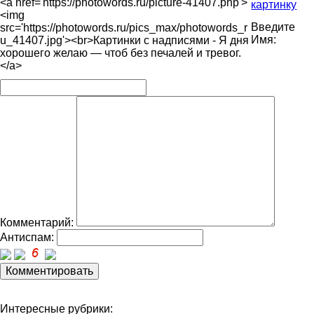
<a href='https://photowords.ru/picture-41407.php'>
картинку
<img
Введите
src='https://photowords.ru/pics_max/photowords_r
Имя:
u_41407.jpg'><br>Картинки с надписями - Я дня
хорошего желаю — чтоб без печалей и тревог.
</a>
Комментарий:
Антиспам:
Интересные рубрики: