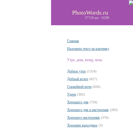
PhotoWords.ru
37718 шт. +6299
Главная
Наложить текст на картинку
Утро, день, вечер, ночь:
Доброе утро
(1324)
Добрый вечер
(627)
Спокойной ночи
(650)
Удачи
(392)
Хорошего дня
(726)
Хорошего дня и настроения
(283)
Хорошего настроения
(376)
Хороших выходных
(3)