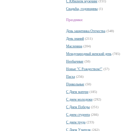
С Юбилеем мужчине
(151)
Свадьбы, годовщины
(1)
Праздники:
День защитника Отечества
(548)
День знаний
(211)
Масленица
(204)
Международный женский день
(785)
Необычные
(50)
Новые "С Рождеством!"
(57)
Пасха
(256)
Прикольные
(50)
С Днем матери
(185)
С днем молодежи
(292)
С Днем Победы
(251)
С днем студента
(266)
С днем труда
(233)
С Днем Учителя
(262)