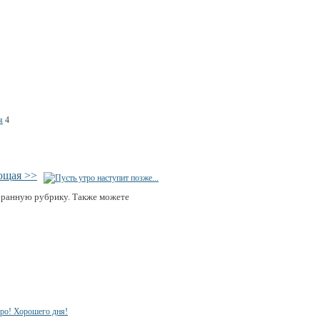
я
4
ющая >>
бранную рубрику. Также можете