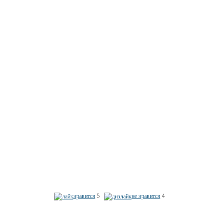
нравится
5
не нравится
4