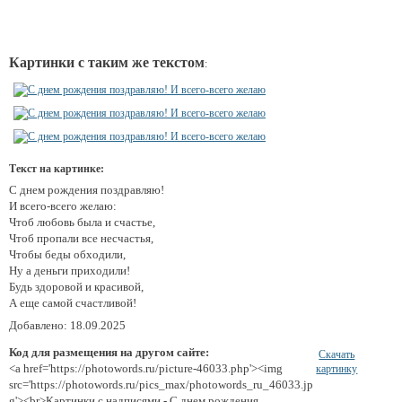
Картинки с таким же текстом
:
Текст на картинке:
С днем рождения поздравляю!
И всего-всего желаю:
Чтоб любовь была и счастье,
Чтоб пропали все несчастья,
Чтобы беды обходили,
Ну а деньги приходили!
Будь здоровой и красивой,
А еще самой счастливой!
Добавлено: 18.09.2025
Код для размещения на другом сайте:
Скачать
<a href='https://photowords.ru/picture-46033.php'><img
картинку
src='https://photowords.ru/pics_max/photowords_ru_46033.jp
g'><br>Картинки с надписями - С днем рождения