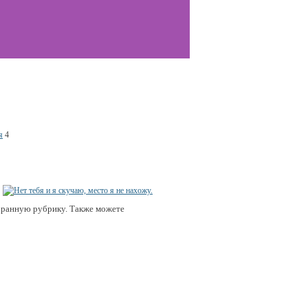
я
4
бранную рубрику. Также можете