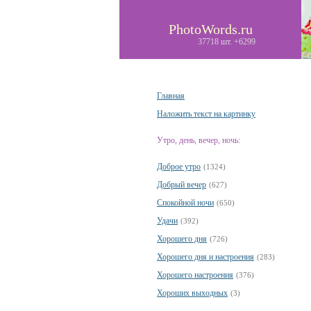
PhotoWords.ru
37718 шт. +6299
Главная
Наложить текст на картинку
Утро, день, вечер, ночь:
Доброе утро
(1324)
Добрый вечер
(627)
Спокойной ночи
(650)
Удачи
(392)
Хорошего дня
(726)
Хорошего дня и настроения
(283)
Хорошего настроения
(376)
Хороших выходных
(3)