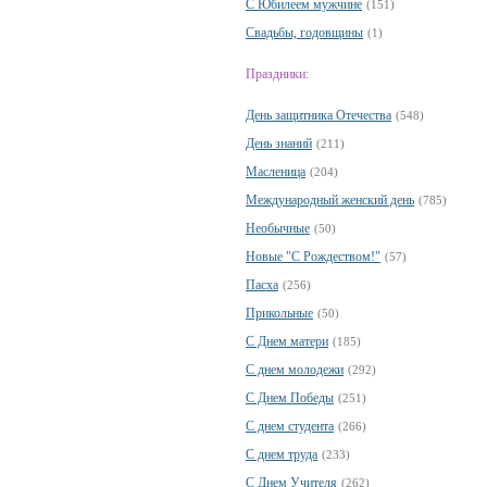
С Юбилеем мужчине
(151)
Свадьбы, годовщины
(1)
Праздники:
День защитника Отечества
(548)
День знаний
(211)
Масленица
(204)
Международный женский день
(785)
Необычные
(50)
Новые "С Рождеством!"
(57)
Пасха
(256)
Прикольные
(50)
С Днем матери
(185)
С днем молодежи
(292)
С Днем Победы
(251)
С днем студента
(266)
С днем труда
(233)
С Днем Учителя
(262)