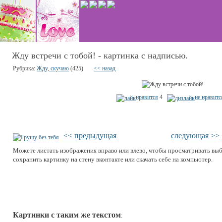
Жду встречи с тобой! - картинка с надписью.
Рубрика:
Жду, скучаю
(425)
<< назад
нравится
4
не нравитс
<< предыдущая
следующая >>
Можете листать изображения вправо или влево, чтобы просматривать вы
сохранить картинку на стену вконтакте или скачать себе на компьютер.
Картинки с таким же текстом
: