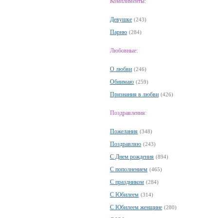
Комплименты:
Девушке
(243)
Парню
(284)
Любовные:
О любви
(246)
Обнимаю
(259)
Признания в любви
(426)
Поздравления:
Пожелания
(348)
Поздравляю
(243)
С Днем рождения
(894)
С пополнением
(465)
С праздником
(284)
С Юбилеем
(314)
С Юбилеем женщине
(280)