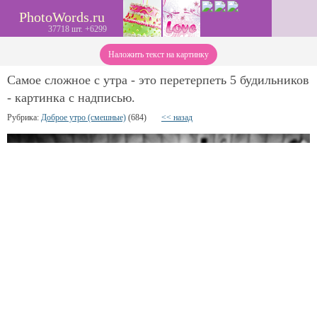
PhotoWords.ru
37718 шт. +6299
Наложить текст на картинку
Самое сложное с утра - это перетерпеть 5 будильников
- картинка с надписью.
Рубрика:
Доброе утро (смешные)
(684)
<< назад