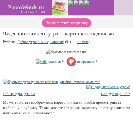
PhotoWords.ru
37717 шт. +6300
Наложить текст на картинку
Чудесного зимнего утра! - картинка с надписью.
Рубрика:
Доброе утро (зимние, новинки)
(91)
<< назад
нравится
4
не нравится
4
<< предыдущая
следующая >>
Можете листать изображения вправо или влево, чтобы просматривать
выбранную рубрику. Также можете сохранить картинку на стену вконтакте
или скачать себе на компьютер.