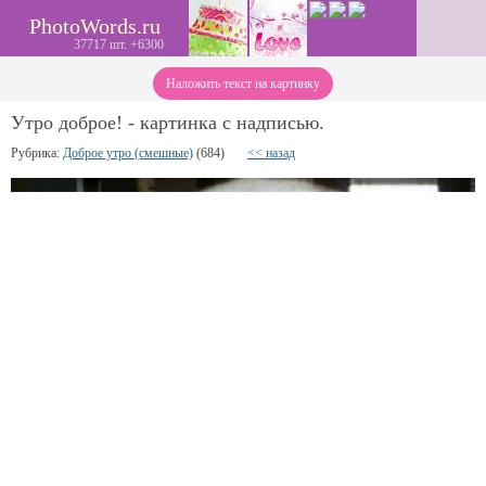
PhotoWords.ru
37717 шт. +6300
Наложить текст на картинку
Утро доброе! - картинка с надписью.
Рубрика:
Доброе утро (смешные)
(684)
<< назад