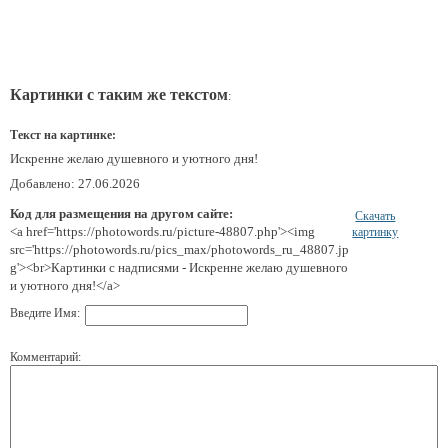
Картинки с таким же текстом
:
Текст на картинке:
Искренне желаю душевного и уютного дня!
Добавлено: 27.06.2026
Код для размещения на другом сайте:
Скачать
<a href='https://photowords.ru/picture-48807.php'><img
картинку
src='https://photowords.ru/pics_max/photowords_ru_48807.jp
g'><br>Картинки с надписями - Искренне желаю душевного
и уютного дня!</a>
Введите Имя:
Комментарий: