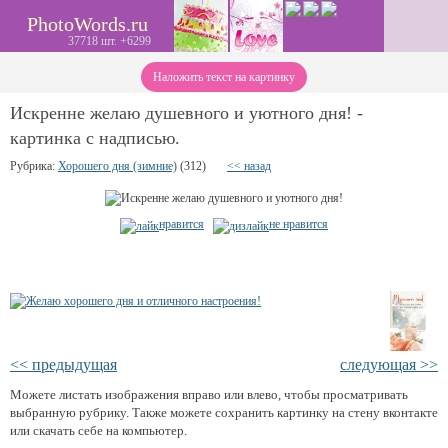
PhotoWords.ru
37718 шт. +6299
Наложить текст на картинку
Искренне желаю душевного и уютного дня! -
картинка с надписью.
Рубрика:
Хорошего дня (зимние)
(312)
<< назад
нравится
не нравится
<< предыдущая
следующая >>
Можете листать изображения вправо или влево, чтобы просматривать
выбранную рубрику. Также можете сохранить картинку на стену вконтакте
или скачать себе на компьютер.