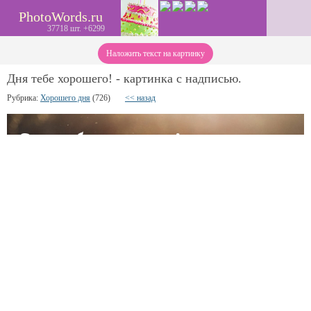
PhotoWords.ru
37718 шт. +6299
Наложить текст на картинку
Дня тебе хорошего! - картинка с надписью.
Рубрика:
Хорошего дня
(726)
<< назад