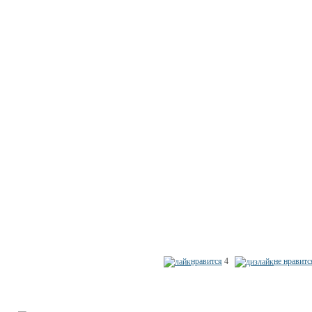
нравится
4
не нравитс