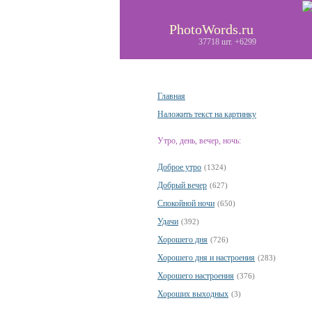
PhotoWords.ru
37718 шт. +6299
Главная
Наложить текст на картинку
Утро, день, вечер, ночь:
Доброе утро
(1324)
Добрый вечер
(627)
Спокойной ночи
(650)
Удачи
(392)
Хорошего дня
(726)
Хорошего дня и настроения
(283)
Хорошего настроения
(376)
Хороших выходных
(3)