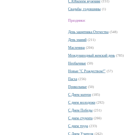
С Юбилеем мужчине
(151)
Свадьбы, годовщины
(1)
Праздники:
День защитника Отечества
(548)
День знаний
(211)
Масленица
(204)
Международный женский день
(785)
Необычные
(50)
Новые "С Рождеством!"
(57)
Пасха
(256)
Прикольные
(50)
С Днем матери
(185)
С днем молодежи
(292)
С Днем Победы
(251)
С днем студента
(266)
С днем труда
(233)
С Днем Учителя
(262)