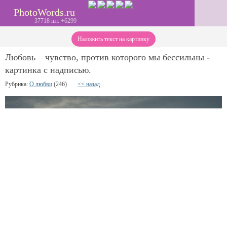
PhotoWords.ru
37718 шт. +6299
Наложить текст на картинку
Любовь – чувство, против которого мы бессильны -
картинка с надписью.
Рубрика:
О любви
(246)
<< назад